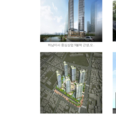
하남미사 중심상업 9블럭 근생,오..